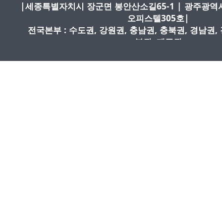
|세종특별자치시 장군면 봉안산소길65-1
| 광주광역시
오피스텔305호
|
전국본부 : 수도권, 강원권, 충남권, 충북권, 경남권,
북권, 제주권
|원장 : 이재로/ 사업자등록번호 : 409-81-973
고:2018|
|TEL: 010-2068-7279 |
FAX : 0505-300
일:
centergroup@naver.com
|