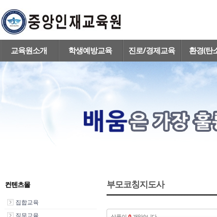
교육원소개
학생예방교육
진로/경제교육
환경(탄
부모코칭지도사
컨텐츠몰
집합교육
직무교육
상품이
0
개있습니다.